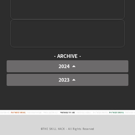
- ARCHIVE -
arrow_drop_up
2024
arrow_drop_up
2023
©THE SKILL HACK - All Rights Reserved
あらゆる内容を運営で協議した結果、大会としての公平性を期すため、上記の形を取らせ