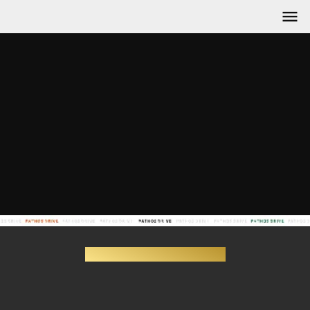
menu
- サークル日本一決定戦 -