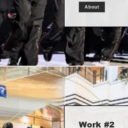
About
Work #2