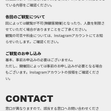
■後日、当日に関するご案内などについて
ている内容をご確認ください。
当日に関するご案内は、スキルハック イベント専用窓口 event@skill-
hack.com より配信されます。
各回のご観覧について
メールを受信できる設定にしてお待ちください。
回によっては観覧が不可(無観客開催)となったり、人数を制限さ
エントリーキャンセルについて
せていただく場合がありますことをご了承ください。
出場をキャンセルされる場合、跳龍門 オフィシャルLINEへ「必ず」お問い
観覧の可否や料金については、Instagramアカウントにてお知
合わせください。
らせいたします。ご確認ください。
■キャンセルのお問い合わせがない場合、「エントリーキャンセル」とし
ご観覧のお申し込み
ては扱いません。
エントリー費用の決済がない場合も、自動でエントリーキャンセルとはみ
基本、事前お申込みの必要はございません。
なされませんので、ご注意ください。
ただし、開催回によっては事前のお申し込みが必要となる場合
■何らかの理由によって開催当日にエントリー費用を支払う予定の選手
もございます。Instagramアカウントの投稿をご確認くださ
が、「開催当日 0:00まで」にキャンセルの問い合わせを行わなかった場
い。
合、エントリー費(当日料金)を「全額」頂戴いたしますことをご了承くだ
さい。
CONTACT
引率者について
引率が可能な回につきましては、高校生以下の選手に限り、選手1名につき
窓口が異なりますので、該当する窓口へお問い合わせくださ
1名まで「引率」の方の同伴が可能です。また引率される方は「大学生以上